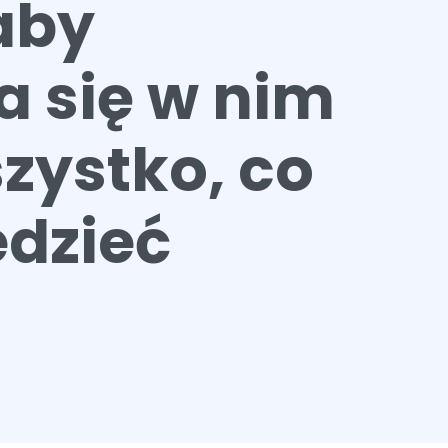
aby
a się w nim
zystko, co
edzieć