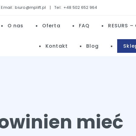
Email:
biuro@mplift.pl
Tel:
+48 502 652 964
O nas
Oferta
FAQ
RESURS – 
Kontakt
Blog
Skle
 powinien mieć