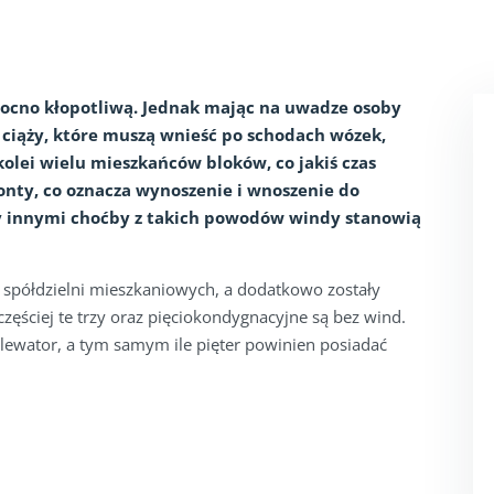
mocno kłopotliwą. Jednak mając na uwadze osoby
 ciąży, które muszą wnieść po schodach wózek,
 kolei wielu mieszkańców bloków, co jakiś czas
onty, co oznacza wynoszenie i wnoszenie do
y innymi choćby z takich powodów windy stanowią
spółdzielni mieszkaniowych, a dodatkowo zostały
ęściej te trzy oraz pięciokondygnacyjne są bez wind.
ewator, a tym samym ile pięter powinien posiadać