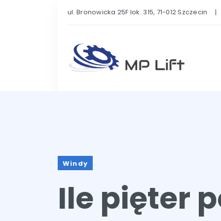
ul. Bronowicka 25F lok. 315, 71-012 Szczecin
Windy
Ile pięter