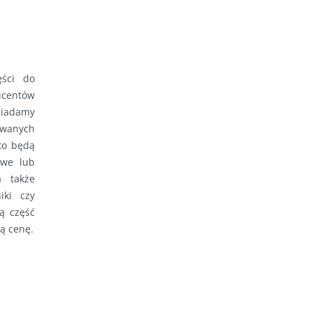
ęści do
centów
siadamy
owanych
to będą
owe lub
a także
iki czy
ą część
ą cenę.