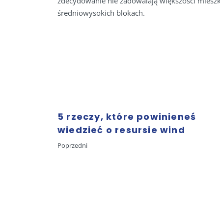
zdecydowanie nie zadowalają większości mieszk
średniowysokich blokach.
5 rzeczy, które powinieneś
wiedzieć o resursie wind
Poprzedni